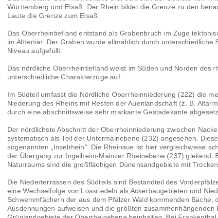
Württemberg und Elsaß. Der Rhein bildet die Grenze zu den bena
Landschaftsräume
Laute die Grenze zum Elsaß.
Glossar
Das Oberrheintiefland entstand als Grabenbruch im Zuge tektoni
im Alttertiär. Der Graben wurde allmählich durch unterschiedliche
Niveau aufgefüllt.
Das nördliche Oberrheintiefland weist im Süden und Norden des rh
unterschiedliche Charakterzüge auf.
Im Südteil umfasst die Nördliche Oberrheinniederung (222) die me
Niederung des Rheins mit Resten der Auenlandschaft (z. B. Altarme
durch eine abschnittsweise sehr markante Gestadekante abgesetz
Der nördlichste Abschnitt der Oberrheinniederung zwischen Nack
systematisch als Teil der Untermainebene (232) angesehen. Diese
sogenannten „Inselrhein“. Die Rheinaue ist hier vergleichweise sc
der Übergang zur Ingelheim-Mainzer Rheinebene (237) gleitend. 
Naturraums sind die großflächigen Dünensandgebiete mit Trocken
Die Niederterrassen des Südteils sind Bestandteil des Vorderpfälze
eine Wechselfolge von Lössriedeln als Ackerbaugebieten und Nie
Schwemmfächern der aus dem Pfälzer Wald kommenden Bäche, di
Ausdehnungen aufweisen und die größten zusammenhängenden F
Grünlandgebiete der Oberrheinebene beinhalten. Bei Frankentha