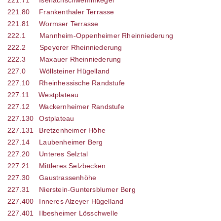
221.80
Frankenthaler Terrasse
221.81
Wormser Terrasse
222.1
Mannheim-Oppenheimer Rheinniederung
222.2
Speyerer Rheinniederung
222.3
Maxauer Rheinniederung
227.0
Wöllsteiner Hügelland
227.10
Rheinhessische Randstufe
227.11
Westplateau
227.12
Wackernheimer Randstufe
227.130
Ostplateau
227.131
Bretzenheimer Höhe
227.14
Laubenheimer Berg
227.20
Unteres Selztal
227.21
Mittleres Selzbecken
227.30
Gaustrassenhöhe
227.31
Nierstein-Guntersblumer Berg
227.400
Inneres Alzeyer Hügelland
227.401
Ilbesheimer Lösschwelle