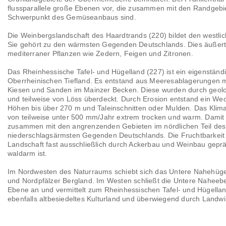
flussparallele große Ebenen vor, die zusammen mit den Randgebi
Schwerpunkt des Gemüseanbaus sind.
Die Weinbergslandschaft des Haardtrands (220) bildet den westl
Sie gehört zu den wärmsten Gegenden Deutschlands. Dies äußert 
mediterraner Pflanzen wie Zedern, Feigen und Zitronen.
Das Rheinhessische Tafel- und Hügelland (227) ist ein eigenständ
Oberrheinischen Tiefland. Es entstand aus Meeresablagerungen m
Kiesen und Sanden im Mainzer Becken. Diese wurden durch geo
und teilweise von Löss überdeckt. Durch Erosion entstand ein We
Höhen bis über 270 m und Taleinschnitten oder Mulden. Das Klim
von teilweise unter 500 mm/Jahr extrem trocken und warm. Damit
zusammen mit den angrenzenden Gebieten im nördlichen Teil des 
niederschlagsärmsten Gegenden Deutschlands. Die Fruchtbarkeit 
Landschaft fast ausschließlich durch Ackerbau und Weinbau gep
waldarm ist.
Im Nordwesten des Naturraums schiebt sich das Untere Nahehüge
und Nordpfälzer Bergland. Im Westen schließt die Untere Naheeb
Ebene an und vermittelt zum Rheinhessischen Tafel- und Hügellan
ebenfalls altbesiedeltes Kulturland und überwiegend durch Landw