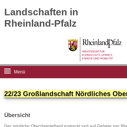
Landschaften in
Rheinland-Pfalz
Menü
Startseite
22/23 Großlandschaft Nördliches Ober
Landschaftsleitbilder
Übersicht
Großlandschaften
Das nördliche Oberrheintiefland erstreckt sich auf Gebiete von R