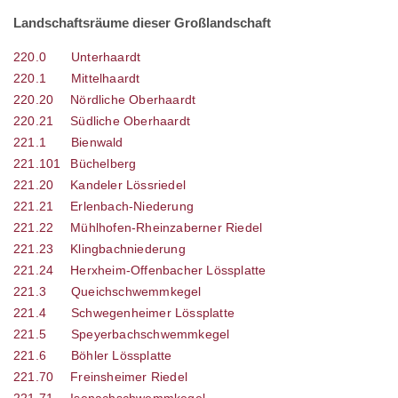
Landschaftsräume dieser Großlandschaft
220.0
Unterhaardt
220.1
Mittelhaardt
220.20
Nördliche Oberhaardt
220.21
Südliche Oberhaardt
221.1
Bienwald
221.101
Büchelberg
221.20
Kandeler Lössriedel
221.21
Erlenbach-Niederung
221.22
Mühlhofen-Rheinzaberner Riedel
221.23
Klingbachniederung
221.24
Herxheim-Offenbacher Lössplatte
221.3
Queichschwemmkegel
221.4
Schwegenheimer Lössplatte
221.5
Speyerbachschwemmkegel
221.6
Böhler Lössplatte
221.70
Freinsheimer Riedel
221.71
Isenachschwemmkegel