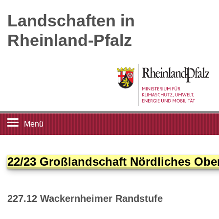
Landschaften in
Rheinland-Pfalz
Menü
Startseite
22/23 Großlandschaft Nördliches Ober
Landschaftsleitbilder
227.12 Wackernheimer Randstufe
Großlandschaften