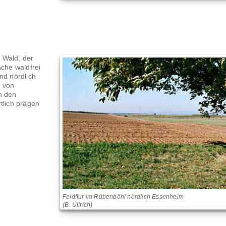
 Wald, der
äche waldfrei
nd nördlich
l von
n den
tlich prägen
Feldflur im Rübenböhl nördlich Essenheim
(B. Ullrich)