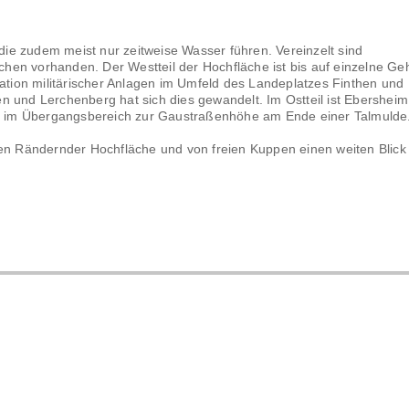
ie zudem meist nur zeitweise Wasser führen. Vereinzelt sind
en vorhanden. Der Westteil der Hochfläche ist bis auf einzelne Ge
ration militärischer Anlagen im Umfeld des Landeplatzes Finthen und
n und Lerchenberg hat sich dies gewandelt. Im Ostteil ist Ebersheim
its im Übergangsbereich zur Gaustraßenhöhe am Ende einer Talmulde
den Rändernder Hochfläche und von freien Kuppen einen weiten Blick 