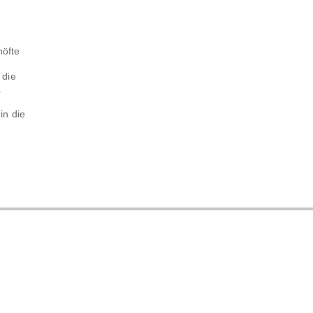
höfte
 die
.
in die