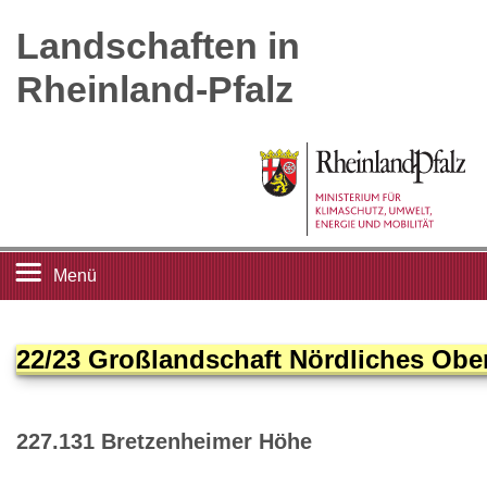
Landschaften in
Rheinland-Pfalz
Menü
Startseite
22/23 Großlandschaft Nördliches Ober
Landschaftsleitbilder
227.131 Bretzenheimer Höhe
Großlandschaften