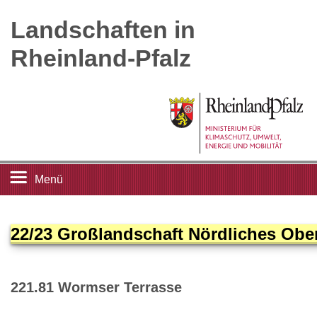
Landschaften in
Rheinland-Pfalz
Menü
Startseite
22/23 Großlandschaft Nördliches Ober
Landschaftsleitbilder
221.81 Wormser Terrasse
Großlandschaften