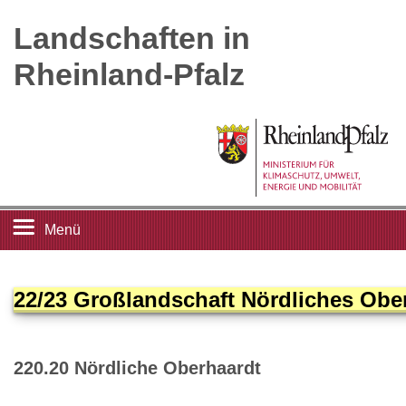
Landschaften in
Rheinland-Pfalz
Menü
Startseite
22/23 Großlandschaft Nördliches Ober
Landschaftsleitbilder
220.20 Nördliche Oberhaardt
Großlandschaften