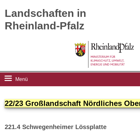
Landschaften in
Rheinland-Pfalz
Menü
Startseite
22/23 Großlandschaft Nördliches Ober
Landschaftsleitbilder
221.4 Schwegenheimer Lössplatte
Großlandschaften