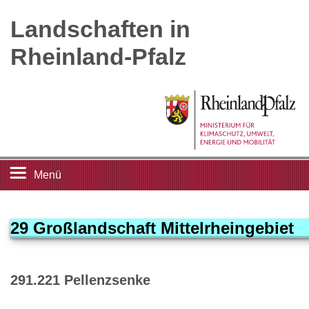
Landschaften in
Rheinland-Pfalz
Menü
Startseite
29 Großlandschaft Mittelrheingebiet
Landschaftsleitbilder
291.221 Pellenzsenke
Großlandschaften