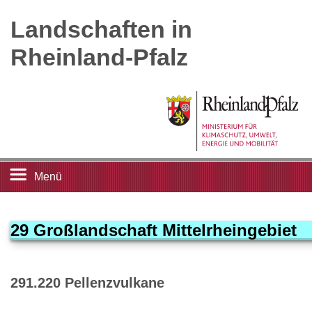
Landschaften in
Rheinland-Pfalz
Menü
Startseite
29 Großlandschaft Mittelrheingebiet
Landschaftsleitbilder
291.220 Pellenzvulkane
Großlandschaften