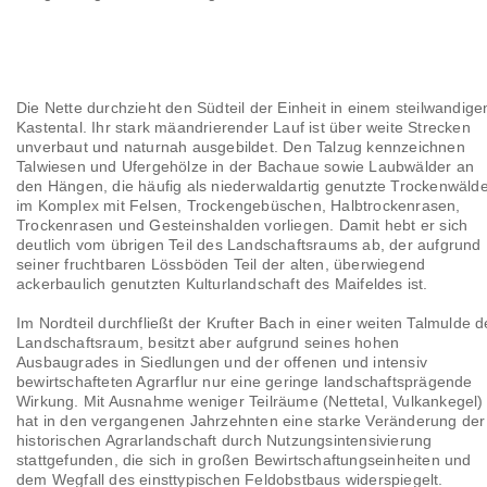
Die Nette durchzieht den Südteil der Einheit in einem steilwandige
Kastental. Ihr stark mäandrierender Lauf ist über weite Strecken
unverbaut und naturnah ausgebildet. Den Talzug kennzeichnen
Talwiesen und Ufergehölze in der Bachaue sowie Laubwälder an
den Hängen, die häufig als niederwaldartig genutzte Trockenwäld
im Komplex mit Felsen, Trockengebüschen, Halbtrockenrasen,
Trockenrasen und Gesteinshalden vorliegen. Damit hebt er sich
deutlich vom übrigen Teil des Landschaftsraums ab, der aufgrund
seiner fruchtbaren Lössböden Teil der alten, überwiegend
ackerbaulich genutzten Kulturlandschaft des Maifeldes ist.
Im Nordteil durchfließt der Krufter Bach in einer weiten Talmulde 
Landschaftsraum, besitzt aber aufgrund seines hohen
Ausbaugrades in Siedlungen und der offenen und intensiv
bewirtschafteten Agrarflur nur eine geringe landschaftsprägende
Wirkung. Mit Ausnahme weniger Teilräume (Nettetal, Vulkankegel)
hat in den vergangenen Jahrzehnten eine starke Veränderung der
historischen Agrarlandschaft durch Nutzungsintensivierung
stattgefunden, die sich in großen Bewirtschaftungseinheiten und
dem Wegfall des einsttypischen Feldobstbaus widerspiegelt.