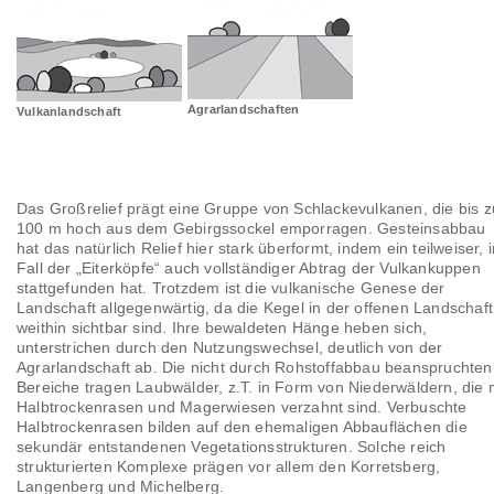
Landschaftsräume
Glossar
Agrarlandschaften
Vulkanlandschaft
Das Großrelief prägt eine Gruppe von Schlackevulkanen, die bis z
100 m hoch aus dem Gebirgssockel emporragen. Gesteinsabbau
hat das natürlich Relief hier stark überformt, indem ein teilweiser, 
Fall der „Eiterköpfe“ auch vollständiger Abtrag der Vulkankuppen
stattgefunden hat. Trotzdem ist die vulkanische Genese der
Landschaft allgegenwärtig, da die Kegel in der offenen Landschaft
weithin sichtbar sind. Ihre bewaldeten Hänge heben sich,
unterstrichen durch den Nutzungswechsel, deutlich von der
Agrarlandschaft ab. Die nicht durch Rohstoffabbau beanspruchten
Bereiche tragen Laubwälder, z.T. in Form von Niederwäldern, die 
Halbtrockenrasen und Magerwiesen verzahnt sind. Verbuschte
Halbtrockenrasen bilden auf den ehemaligen Abbauflächen die
sekundär entstandenen Vegetationsstrukturen. Solche reich
strukturierten Komplexe prägen vor allem den Korretsberg,
Langenberg und Michelberg.