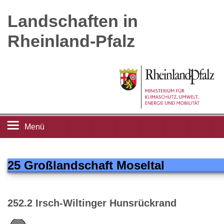
Landschaften in
Rheinland-Pfalz
Menü
Startseite
25 Großlandschaft Moseltal
Landschaftsleitbilder
252.2 Irsch-Wiltinger Hunsrückrand
Großlandschaften