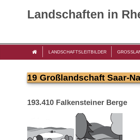
Landschaften in Rhe
LANDSCHAFTSLEITBILDER
GROSSLAN
19 Großlandschaft Saar-N
193.410 Falkensteiner Berge