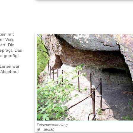
ein mit
der Wald
ert. Die
eprägt. Das
d geprägt.
 Zeiten war
. Abgebaut
Felsenwanderweg
(B. Ullrich)