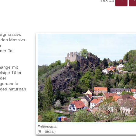
193.40
bergmassivs
l des Massivs
n
ner Tal
hänge mit
lsige Täler
 der
sogenannte
ldes naturnah
Falkenstein
(B. Ullrich)