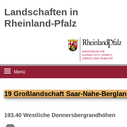
Landschaften in
Rheinland-Pfalz
Menü
Startseite
19 Großlandschaft Saar-Nahe-Bergla
Landschaftsleitbilder
193.40 Westliche Donnersbergrandhöhen
Großlandschaften