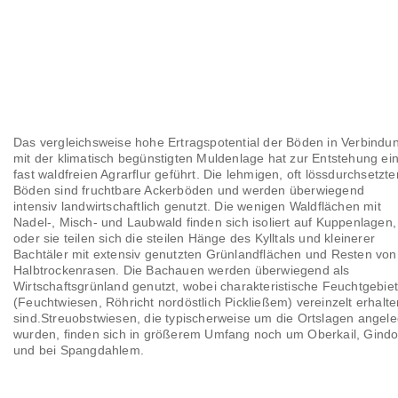
Das vergleichsweise hohe Ertragspotential der Böden in Verbindu
mit der klimatisch begünstigten Muldenlage hat zur Entstehung ei
fast waldfreien Agrarflur geführt. Die lehmigen, oft lössdurchsetzte
Böden sind fruchtbare Ackerböden und werden überwiegend
intensiv landwirtschaftlich genutzt. Die wenigen Waldflächen mit
Nadel-, Misch- und Laubwald finden sich isoliert auf Kuppenlagen,
oder sie teilen sich die steilen Hänge des Kylltals und kleinerer
Bachtäler mit extensiv genutzten Grünlandflächen und Resten von
Halbtrockenrasen. Die Bachauen werden überwiegend als
Wirtschaftsgrünland genutzt, wobei charakteristische Feuchtgebie
(Feuchtwiesen, Röhricht nordöstlich Pickließem) vereinzelt erhalte
sind.Streuobstwiesen, die typischerweise um die Ortslagen angele
wurden, finden sich in größerem Umfang noch um Oberkail, Gindo
und bei Spangdahlem.