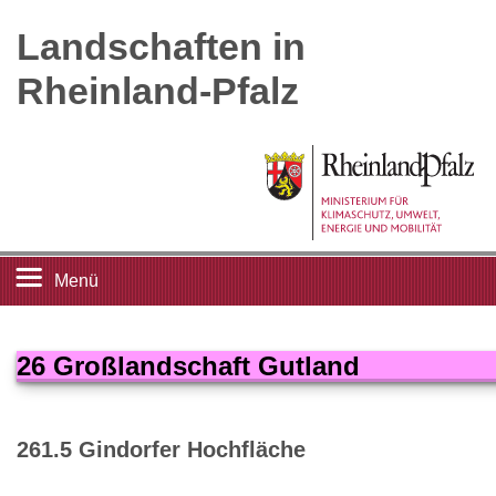
Landschaften in
Rheinland-Pfalz
Menü
Startseite
26 Großlandschaft Gutland
Landschaftsleitbilder
261.5 Gindorfer Hochfläche
Großlandschaften