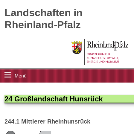
Landschaften in
Rheinland-Pfalz
Menü
Startseite
24 Großlandschaft Hunsrück
Landschaftsleitbilder
244.1 Mittlerer Rheinhunsrück
Großlandschaften