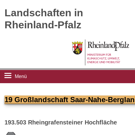
Landschaften in
Rheinland-Pfalz
Menü
Startseite
19 Großlandschaft Saar-Nahe-Bergla
Landschaftsleitbilder
193.503 Rheingrafensteiner Hochfläche
Großlandschaften