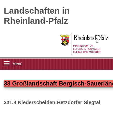
Landschaften in
Rheinland-Pfalz
Menü
Startseite
33 Großlandschaft Bergisch-Sauerlän
Landschaftsleitbilder
331.4 Niederschelden-Betzdorfer Siegtal
Großlandschaften