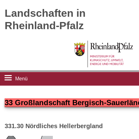
Landschaften in
Rheinland-Pfalz
Menü
Startseite
33 Großlandschaft Bergisch-Sauerlän
Landschaftsleitbilder
331.30 Nördliches Hellerbergland
Großlandschaften