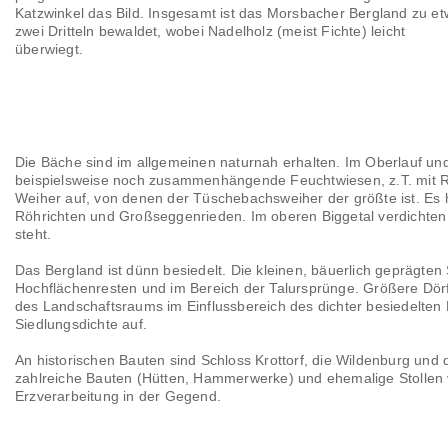
Katzwinkel das Bild. Insgesamt ist das Morsbacher Bergland zu e
zwei Dritteln bewaldet, wobei Nadelholz (meist Fichte) leicht
überwiegt.
Die Bäche sind im allgemeinen naturnah erhalten. Im Oberlauf un
beispielsweise noch zusammenhängende Feuchtwiesen, z.T. mit R
Weiher auf, von denen der Tüschebachsweiher der größte ist. Es h
Röhrichten und Großseggenrieden. Im oberen Biggetal verdichten s
steht.
Das Bergland ist dünn besiedelt. Die kleinen, bäuerlich geprägten
Hochflächenresten und im Bereich der Talursprünge. Größere Dör
des Landschaftsraums im Einflussbereich des dichter besiedelten 
Siedlungsdichte auf.
An historischen Bauten sind Schloss Krottorf, die Wildenburg un
zahlreiche Bauten (Hütten, Hammerwerke) und ehemalige Stollen
Erzverarbeitung in der Gegend.