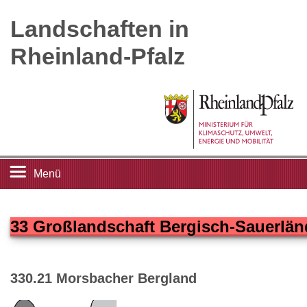
Landschaften in
Rheinland-Pfalz
Menü
Startseite
33 Großlandschaft Bergisch-Sauerlän
Landschaftsleitbilder
330.21 Morsbacher Bergland
Großlandschaften