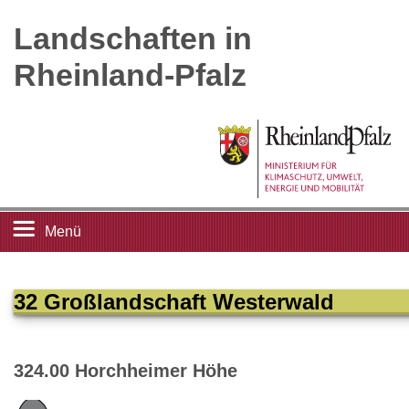
Landschaften in
Rheinland-Pfalz
Menü
Startseite
32 Großlandschaft Westerwald
Landschaftsleitbilder
324.00 Horchheimer Höhe
Großlandschaften