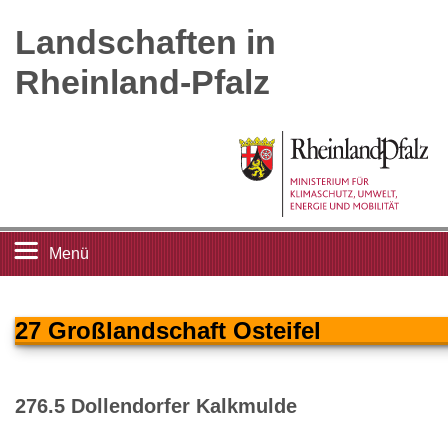
Landschaften in
Rheinland-Pfalz
Menü
Startseite
27 Großlandschaft Osteifel
Landschaftsleitbilder
276.5 Dollendorfer Kalkmulde
Großlandschaften