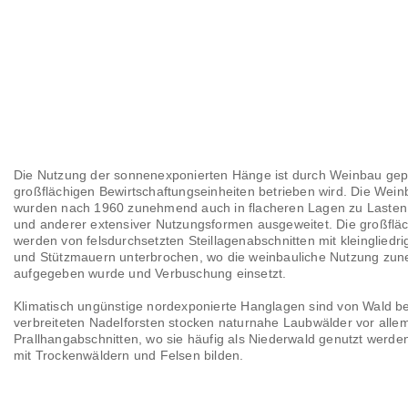
Die Nutzung der sonnenexponierten Hänge ist durch Weinbau gepr
großflächigen Bewirtschaftungseinheiten betrieben wird. Die Wei
wurden nach 1960 zunehmend auch in flacheren Lagen zu Lasten
und anderer extensiver Nutzungsformen ausgeweitet. Die großflä
werden von felsdurchsetzten Steillagenabschnitten mit kleingliedr
und Stützmauern unterbrochen, wo die weinbauliche Nutzung zu
aufgegeben wurde und Verbuschung einsetzt.
Klimatisch ungünstige nordexponierte Hanglagen sind von Wald b
verbreiteten Nadelforsten stocken naturnahe Laubwälder vor allem
Prallhangabschnitten, wo sie häufig als Niederwald genutzt werd
mit Trockenwäldern und Felsen bilden.