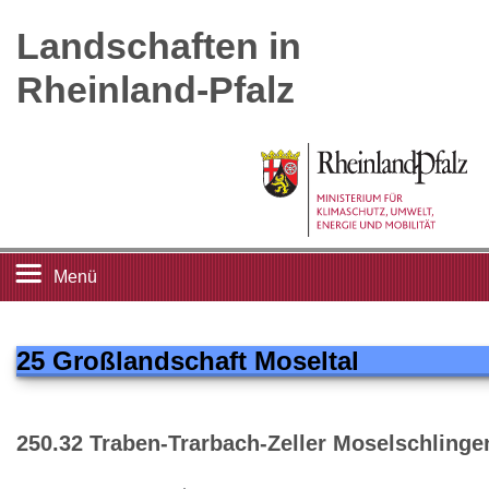
Landschaften in
Rheinland-Pfalz
Menü
Startseite
25 Großlandschaft Moseltal
Landschaftsleitbilder
250.32 Traben-Trarbach-Zeller Moselschlinge
Großlandschaften