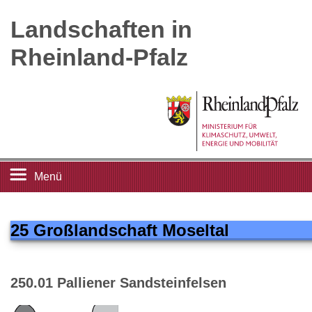
Landschaften in
Rheinland-Pfalz
Menü
Startseite
25 Großlandschaft Moseltal
Landschaftsleitbilder
250.01 Palliener Sandsteinfelsen
Großlandschaften