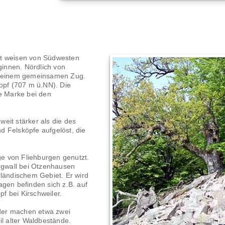
st weisen von Südwesten
innen. Nördlich von
zu einem gemeinsamen Zug.
kopf (707 m ü.NN). Die
te Marke bei den
eit stärker als die des
d Felsköpfe aufgelöst, die
age von Fliehburgen genutzt.
ingwall bei Otzenhausen
rländischem Gebiet. Er wird
agen befinden sich z.B. auf
f bei Kirschweiler.
der machen etwa zwei
il alter Waldbestände.