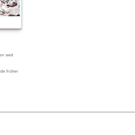
en weit
rde früher