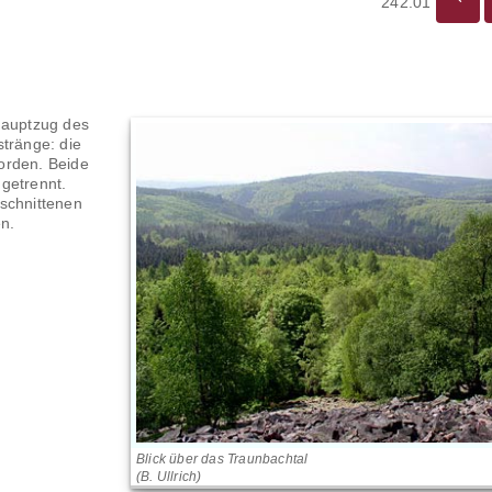
242.01
auptzug des
stränge: die
orden. Beide
getrennt.
schnittenen
n.
Blick über das Traunbachtal
(B. Ullrich)