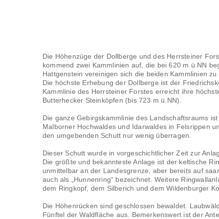
Die Höhenzüge der Dollberge und des Herrsteiner For
kommend zwei Kammlinien auf, die bei 620 m ü.NN beg
Hattgenstein vereinigen sich die beiden Kammlinien 
Die höchste Erhebung der Dollberge ist der Friedrichs
Kammlinie des Herrsteiner Forstes erreicht ihre höchs
Butterhecker Steinköpfen (bis 723 m ü.NN).
Die ganze Gebirgskammlinie des Landschaftsraums ist w
Malborner Hochwaldes und Idarwaldes in Felsrippen un
den umgebenden Schutt nur wenig überragen.
Dieser Schutt wurde in vorgeschichtlicher Zeit zur Anl
Die größte und bekannteste Anlage ist der keltische R
unmittelbar an der Landesgrenze, aber bereits auf saa
auch als „Hunnenring“ bezeichnet. Weitere Ringwallanl
dem Ringkopf, dem Silberich und dem Wildenburger Kop
Die Höhenrücken sind geschlossen bewaldet. Laubwäl
Fünftel der Waldfläche aus. Bemerkenswert ist der Ante