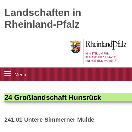
Landschaften in
Rheinland-Pfalz
Menü
Startseite
24 Großlandschaft Hunsrück
Landschaftsleitbilder
241.01 Untere Simmerner Mulde
Großlandschaften