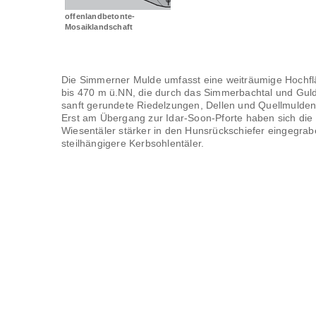
offenlandbetonte-
Mosaiklandschaft
Die Simmerner Mulde umfasst eine weiträumige Hochfl
bis 470 m ü.NN, die durch das Simmerbachtal und Guld
sanft gerundete Riedelzungen, Dellen und Quellmulden pr
Erst am Übergang zur Idar-Soon-Pforte haben sich die 
Wiesentäler stärker in den Hunsrückschiefer eingegrab
steilhängigere Kerbsohlentäler.