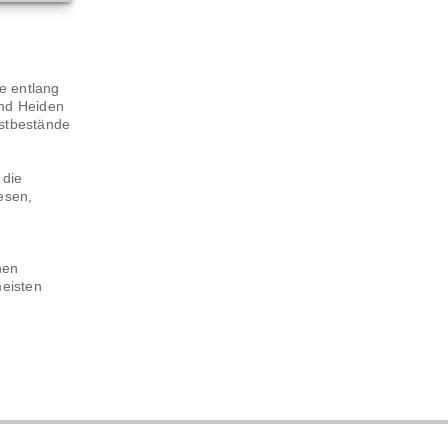
e entlang
und Heiden
bstbestände
 die
esen,
hen
meisten