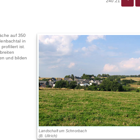
240.21
äche auf 350
enbachtal in
ofiliert ist.
breiten
en und bilden
Landschaft um Schnorbach
(B. Ullrich)