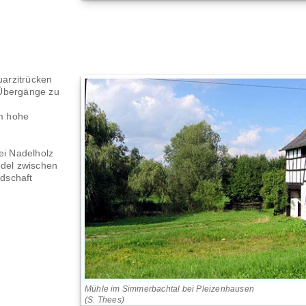
arzitrücken
 Übergänge zu
m hohe
ei Nadelholz
edel zwischen
dschaft
Mühle im Simmerbachtal bei Pleizenhausen
(S. Thees)