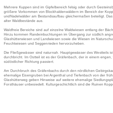
Mehrere Kuppen sind im Gipfelbereich felsig oder durch Gestein
größere Vorkommen von Blockhaldenwäldern im Bereich der Kopp
undNadelwälder am Bestandsaufbau gleichermaßen beteiligt. Das W
alter Waldbestände aus.
Waldfreie Bereiche sind auf einzelne Waldwiesen entlang der Bä
Hinzu kommen Randeinbuchtungen im Übergang zur südlich angre
Glashütterwiesen und Landwiesen sowie die Wiesen im Naturschu
Feuchtwiesen und Seggenrieden hervorzuheben.
Die Fließgewässer sind naturnah. Hauptgewässer des Westteils 
durchbricht. Im Ostteil ist es der Gräfenbach, der in einem engen
südöstlicher Richtung passiert.
Am Durchbruch des Gräfenbachs durch den nördlichen Gebirgska
ehemalige Eisengruben bei Argenthal und Tiefenbach von der frü
Glashütterweg geben Hinweise auf weitere ehemalige Siedlungsplä
Forsthäuser unbesiedelt. Kulturgeschichtlich sind die Ruinen Kop