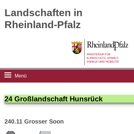
Landschaften in
Rheinland-Pfalz
Menü
Startseite
24 Großlandschaft Hunsrück
Landschaftsleitbilder
240.11 Grosser Soon
Großlandschaften