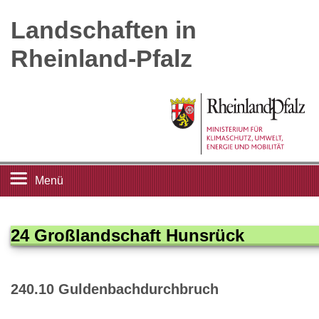
Landschaften in
Rheinland-Pfalz
Menü
Startseite
24 Großlandschaft Hunsrück
Landschaftsleitbilder
240.10 Guldenbachdurchbruch
Großlandschaften