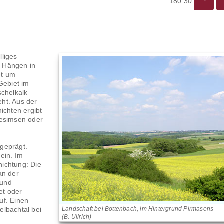
180.30
lliges
n Hängen in
et um
Gebiet im
schelkalk
ht. Aus der
ichten ergibt
Gesimsen oder
geprägt.
ein. Im
ichtung: Die
an der
 und
et oder
uf. Einen
elbachtal bei
Landschaft bei Bottenbach, im Hintergrund Pirmasens
(B. Ullrich)