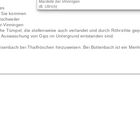
Mardelle bei Vinningen
(B. Ullrich)
des
. Sie kommen
ischweiler
ei Vinningen
ache Tümpel, die stellenweise auch verlandet und durch Röhrichte gep
ch Auswaschung von Gips im Untergrund entstanden sind.
Meisenbach bei Thalfröschen hinzuweisen. Bei Bottenbach ist ein Menhi