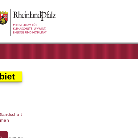
biet
ßlandschaft
ahmen