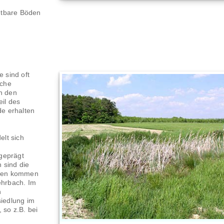
htbare Böden
 sind oft
eche
on den
eil des
e erhalten
elt sich
geprägt
 sind die
schen kommen
ehrbach. Im
n
iedlung im
 so z.B. bei