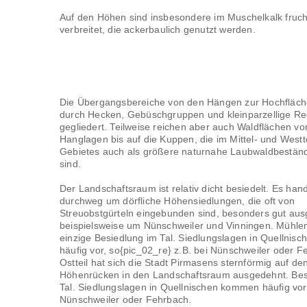
Auf den Höhen sind insbesondere im Muschelkalk fruc
verbreitet, die ackerbaulich genutzt werden.
Die Übergangsbereiche von den Hängen zur Hochfläche
durch Hecken, Gebüschgruppen und kleinparzellige R
gegliedert. Teilweise reichen aber auch Waldflächen v
Hanglagen bis auf die Kuppen, die im Mittel- und Westt
Gebietes auch als größere naturnahe Laubwaldbeständ
sind.
Der Landschaftsraum ist relativ dicht besiedelt. Es hand
durchweg um dörfliche Höhensiedlungen, die oft von
Streuobstgürteln eingebunden sind, besonders gut aus
beispielsweise um Nünschweiler und Vinningen. Mühlen
einzige Besiedlung im Tal. Siedlungslagen in Quellni
häufig vor, so{pic_02_re} z.B. bei Nünschweiler oder F
Ostteil hat sich die Stadt Pirmasens sternförmig auf de
Höhenrücken in den Landschaftsraum ausgedehnt. Bes
Tal. Siedlungslagen in Quellnischen kommen häufig vor,
Nünschweiler oder Fehrbach.