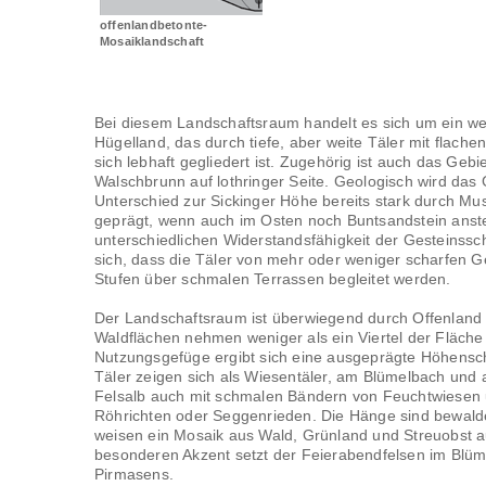
offenlandbetonte-
Mosaiklandschaft
Bei diesem Landschaftsraum handelt es sich um ein we
Hügelland, das durch tiefe, aber weite Täler mit flache
sich lebhaft gegliedert ist. Zugehörig ist auch das Gebi
Walschbrunn auf lothringer Seite. Geologisch wird das 
Unterschied zur Sickinger Höhe bereits stark durch Mu
geprägt, wenn auch im Osten noch Buntsandstein anste
unterschiedlichen Widerstandsfähigkeit der Gesteinssch
sich, dass die Täler von mehr oder weniger scharfen 
Stufen über schmalen Terrassen begleitet werden.
Der Landschaftsraum ist überwiegend durch Offenland 
Waldflächen nehmen weniger als ein Viertel der Fläche 
Nutzungsgefüge ergibt sich eine ausgeprägte Höhensch
Täler zeigen sich als Wiesentäler, am Blümelbach und 
Felsalb auch mit schmalen Bändern von Feuchtwiesen
Röhrichten oder Seggenrieden. Die Hänge sind bewald
weisen ein Mosaik aus Wald, Grünland und Streuobst a
besonderen Akzent setzt der Feierabendfelsen im Blüm
Pirmasens.