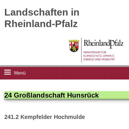
Landschaften in
Rheinland-Pfalz
Menü
Startseite
24 Großlandschaft Hunsrück
Landschaftsleitbilder
241.2 Kempfelder Hochmulde
Großlandschaften