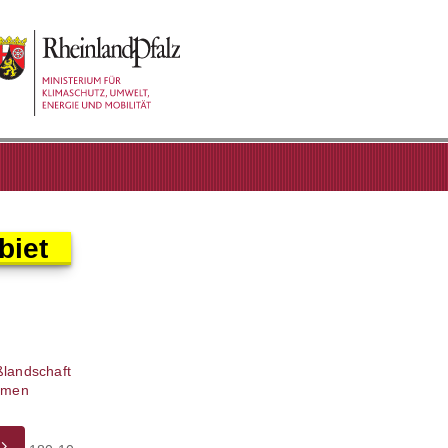
biet
ßlandschaft
ahmen