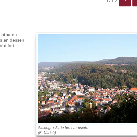
171.2
ichtbaren
hs an dessen
nöd fort.
Sickinger Stufe bei Landstuhl
(B. Ullrich)