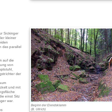
ur Sickinger
er kleiner
eiden
 das parallel
n auf die
dung von
ptstuhl,
trichter der
raum
ckelt und mit
ngsfläche
ie einst Sitz
ger war.
Beginn der Elendsklamm
(B. Ullrich)
es