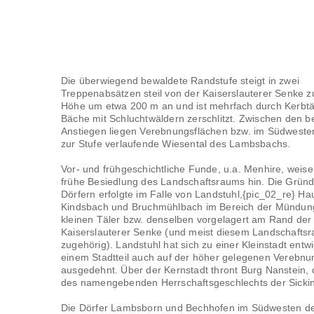
Die überwiegend bewaldete Randstufe steigt in zwei
Treppenabsätzen steil von der Kaiserslauterer Senke z
Höhe um etwa 200 m an und ist mehrfach durch Kerbtäl
Bäche mit Schluchtwäldern zerschlitzt. Zwischen den b
Anstiegen liegen Verebnungsflächen bzw. im Südwesten
zur Stufe verlaufende Wiesental des Lambsbachs.
Vor- und frühgeschichtliche Funde, u.a. Menhire, weise
frühe Besiedlung des Landschaftsraums hin. Die Grün
Dörfern erfolgte im Falle von Landstuhl,{pic_02_re} Hau
Kindsbach und Bruchmühlbach im Bereich der Mündungs
kleinen Täler bzw. denselben vorgelagert am Rand der
Kaiserslauterer Senke (und meist diesem Landschafts
zugehörig). Landstuhl hat sich zu einer Kleinstadt entwi
einem Stadtteil auch auf der höher gelegenen Verebnu
ausgedehnt. Über der Kernstadt thront Burg Nanstein, d
des namengebenden Herrschaftsgeschlechts der Sickin
Die Dörfer Lambsborn und Bechhofen im Südwesten d