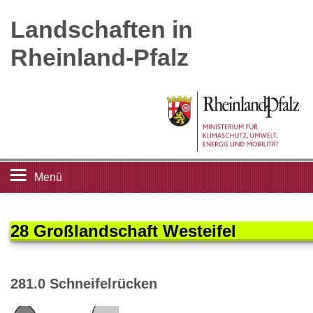
Landschaften in
Rheinland-Pfalz
Menü
Startseite
28 Großlandschaft Westeifel
Landschaftsleitbilder
281.0 Schneifelrücken
Großlandschaften